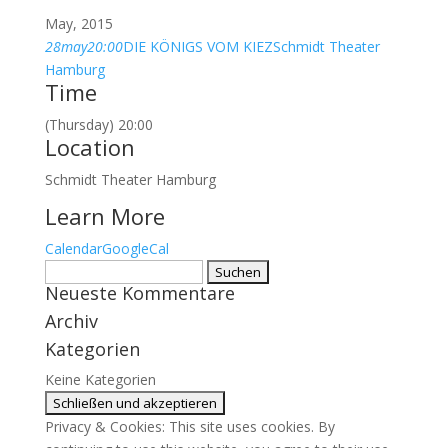
May, 2015
28
may
20:00
DIE KÖNIGS VOM KIEZ
Schmidt Theater
Hamburg
Time
(Thursday) 20:00
Location
Schmidt Theater Hamburg
Learn More
Calendar
GoogleCal
Suchen
Neueste Kommentare
nach:
Archiv
Kategorien
Keine Kategorien
Privacy & Cookies: This site uses cookies. By