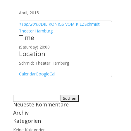
April, 2015
11
apr
20:00
DIE KÖNIGS VOM KIEZ
Schmidt
Theater Hamburg
Time
(Saturday) 20:00
Location
Schmidt Theater Hamburg
Calendar
GoogleCal
Suchen
Neueste Kommentare
nach:
Archiv
Kategorien
Keine Kategorien