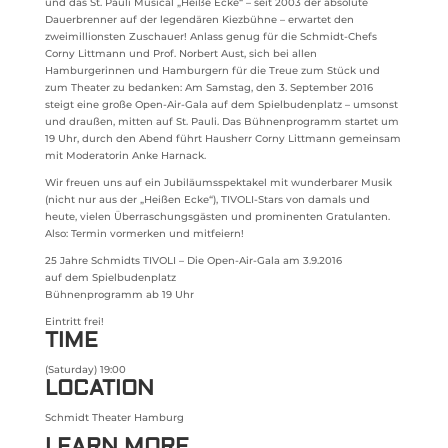
und das St. Pauli Musical „Heiße Ecke“ – seit 2003 der absolute
Dauerbrenner auf der legendären Kiezbühne – erwartet den
zweimillionsten Zuschauer! Anlass genug für die Schmidt-Chefs
Corny Littmann und Prof. Norbert Aust, sich bei allen
Hamburgerinnen und Hamburgern für die Treue zum Stück und
zum Theater zu bedanken: Am Samstag, den 3. September 2016
steigt eine große Open-Air-Gala auf dem Spielbudenplatz – umsonst
und draußen, mitten auf St. Pauli. Das Bühnenprogramm startet um
19 Uhr, durch den Abend führt Hausherr Corny Littmann gemeinsam
mit Moderatorin Anke Harnack.
Wir freuen uns auf ein Jubiläumsspektakel mit wunderbarer Musik
(nicht nur aus der „Heißen Ecke“), TIVOLI-Stars von damals und
heute, vielen Überraschungsgästen und prominenten Gratulanten.
Also: Termin vormerken und mitfeiern!
25 Jahre Schmidts TIVOLI – Die Open-Air-Gala am 3.9.2016
auf dem Spielbudenplatz
Bühnenprogramm ab 19 Uhr
Eintritt frei!
TIME
(Saturday) 19:00
LOCATION
Schmidt Theater Hamburg
LEARN MORE