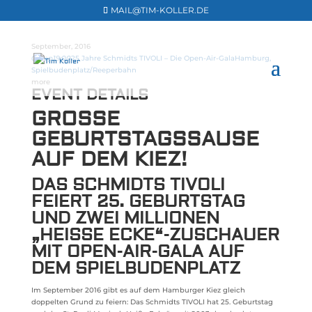
MAIL@TIM-KOLLER.DE
September, 2016
03
sep
19:00
25 Jahre Schmidts TIVOLI – Die Open-Air-Gala
Hamburg,
Spielbudenplatz/Reeperbahn
more
EVENT DETAILS
GROSSE
GEBURTSTAGSSAUSE
AUF DEM KIEZ!
DAS SCHMIDTS TIVOLI
FEIERT 25. GEBURTSTAG
UND ZWEI MILLIONEN
„HEISSE ECKE“-ZUSCHAUER M
IT OPEN-AIR-GALA AUF D
EM SPIELBUDENPLATZ
Im September 2016 gibt es auf dem Hamburger Kiez gleich
doppelten Grund zu feiern: Das Schmidts TIVOLI hat 25. Geburtstag